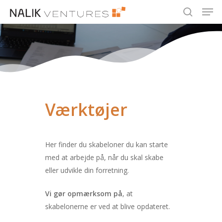
Men
Skip
to
search
Close
main
Menu
content
Værktøjer
Her finder du skabeloner du kan starte
med at arbejde på, når du skal skabe
eller udvikle din forretning.
Vi gør opmærksom på
, at
skabelonerne er ved at blive opdateret.