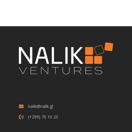
nalik@nalik.gl
(+299) 70 10 20