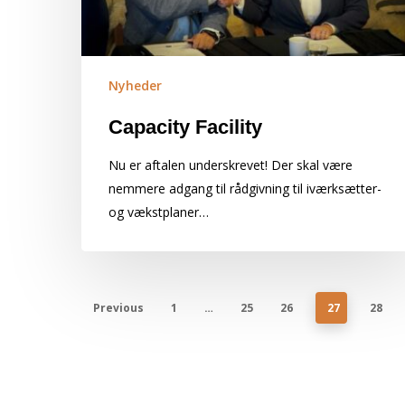
Nyheder
Capacity Facility
Nu er aftalen underskrevet! Der skal være
nemmere adgang til rådgivning til iværksætter-
og vækstplaner…
Previous
1
…
25
26
27
28