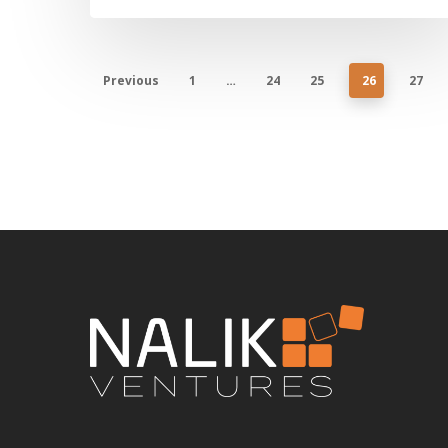
Previous
1
…
24
25
26
27