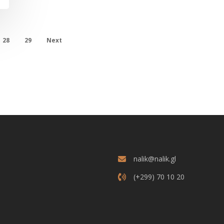
28
29
Next
nalik@nalik.gl
(+299) 70 10 20