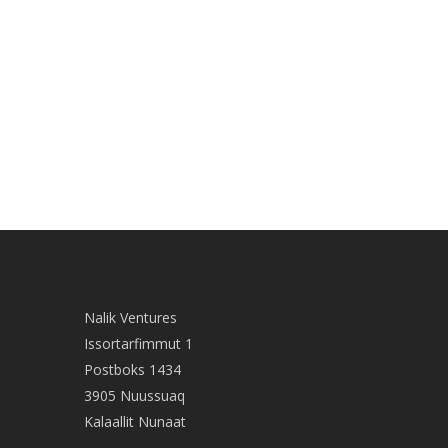
Nalik Ventures
Issortarfimmut 1
Postboks 1434
3905 Nuussuaq
Kalaallit Nunaat