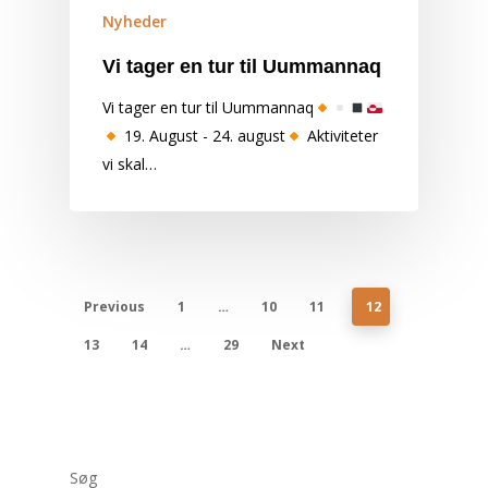
Nyheder
Vi tager en tur til Uummannaq
Vi tager en tur til Uummannaq
19. August - 24. august
Aktiviteter
vi skal…
Previous
1
…
10
11
12
13
14
…
29
Next
Søg