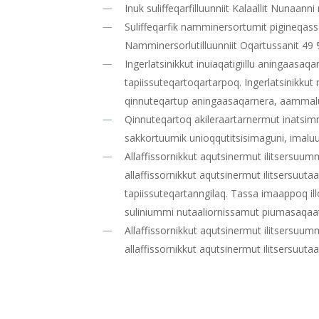
Inuk suliffeqarfilluunniit Kalaallit Nunaa
Suliffeqarfik namminersortumit pigineqas
Namminersorlutilluunniit Oqartussanit 49
Ingerlatsinikkut inuiaqatigiillu aningaasa
tapiissuteqartoqartarpoq. Ingerlatsinikku
qinnuteqartup aningaasaqarnera, aammalu 
Qinnuteqartoq akileraartarnermut inatsimm
sakkortuumik unioqqutitsisimaguni, imaluun
Allaffissornikkut aqutsinermut ilitsersuu
allaffissornikkut aqutsinermut ilitsersuut
tapiissuteqartanngilaq. Tassa imaappoq il
suliniummi nutaaliornissamut piumasaqaatit
Allaffissornikkut aqutsinermut ilitsersuu
allaffissornikkut aqutsinermut ilitsersuu