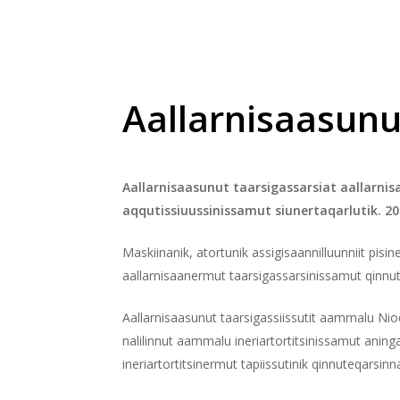
Aallarnisaasunu
Aallarnisaasunut taarsigassarsiat aallarn
aqqutissiuussinissamut siunertaqarlutik. 2
Maskiinanik, atortunik assigisaannilluunniit pisi
aallarnisaanermut taarsigassarsinissamut qinnu
Aallarnisaasunut taarsigassiissutit aammalu Nioq
nalilinnut aammalu ineriartortitsinissamut anin
Hit enter to search or ESC to close
ineriartortitsinermut tapiissutinik qinnuteqarsin