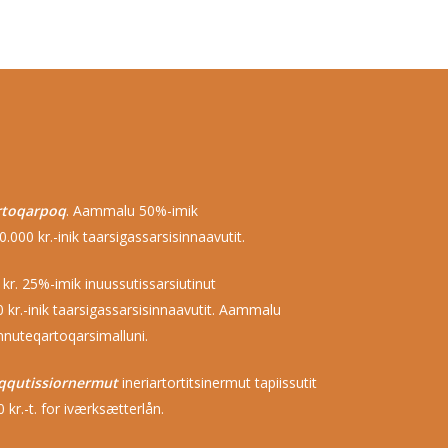
rtoqarpoq
. Aammalu 50%-imik
000 kr.-inik taarsigassarsisinnaavutit.
kr. 25%-imik inuussutissarsiutinut
 kr.-inik taarsigassarsisinnaavutit. Aammalu
qinnuteqartoqarsimalluni.
qqutissiornermut
ineriartortitsinermut tapiissutit
 kr.-t. for iværksætterlån.