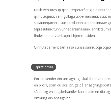
Nalik Ventures-ip qinnuteqartarfiatigut qinnuteqa
qinnuteqaatit ilanngullugu uppernarsaatit suut 
suliarineqarnera sumut killinnersoq malinnaavigi
tapiissutinik tunniunneqarsimasunik annikitsumill
findes under værktøjer i hjemmesiden.
Qinnuteqarnerit tamaasa sullissisumik oqaloqateqa
Opret profil
Før du sender din ansøgning, skal du have opret
en profil, som du skal bruge på ansøgningsporta
så du og en sagsbehandler kan starte en dialog
omkring din ansøgning.