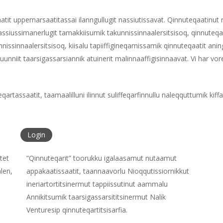
atit uppernarsaatitassai ilanngullugit nassiutissavat. Qinnuteqaatinut n
nassiussimanerlugit tamakkiisumik takunnissinnaalersitsisoq, qinnute
nnissinnaalersitsisoq, kiisalu tapiiffigineqarnissamik qinnuteqaatit a
uunniit taarsigassarsiannik atuinerit malinnaaffigisinnaavat. Vi har vor
rtassaatit, taamaalilluni ilinnut suliffeqarfinnullu naleqquttumik kiff
Login
tet
”Qinnuteqarit” toorukku igalaasamut nutaamut
len,
appakaatissaatit, taannaavorlu Nioqqutissiornikkut
ineriartortitsinermut tappiissutinut aammalu
Annikitsumik taarsigassarsititsinermut Nalik
Venturesip qinnuteqartitsisarfia.