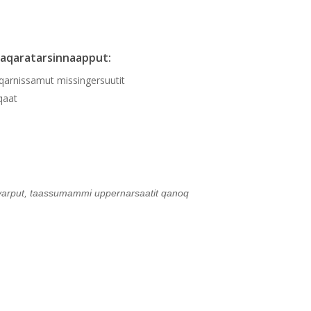
iaqaratarsinnaapput:
qarnissamut missingersuutit
qaat
savarput, taassumammi uppernarsaatit qanoq