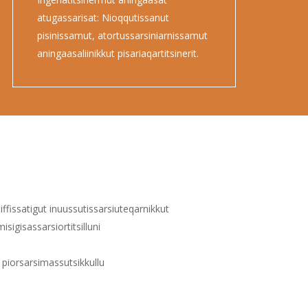
atugassarisat: Nioqqutissanut
pisinissamut, atortussarsiniarnissamut
aningaasaliinikkut pisariaqartitsinerit.
fissatigut inuussutissarsiuteqarnikkut
sigisassarsiortitsilluni
 piorsarsimassutsikkullu