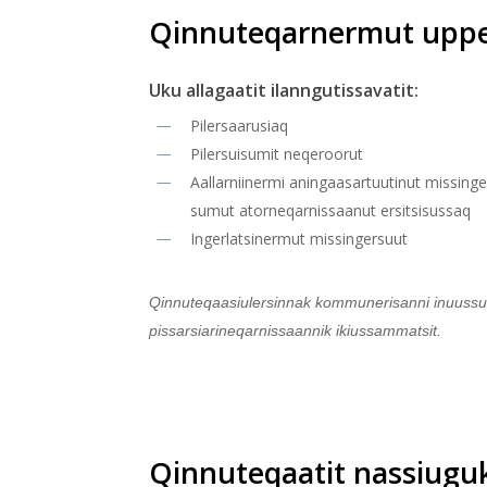
Qinnuteqarnermut uppe
Uku allagaatit ilanngutissavatit:
Pilersaarusiaq
Pilersuisumit neqeroorut
Aallarniinermi aningaasartuutinut missing
sumut atorneqarnissaanut ersitsisussaq
Ingerlatsinermut missingersuut
Qinnuteqaasiulersinnak kommunerisanni inuussuti
pissarsiarineqarnissaannik ikiussammatsit.
Qinnuteqaatit nassiugu