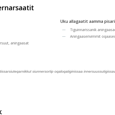
rnarsaatit
Uku allagaatit aamma pisar
Tiguinnarissanik aningaasa
Aningaaserivimmit oqaase
ersuut, aningaasat
ssarsiuteqarnikkut siunnersortip oqaloqatiginissaa innersuussutigis
k