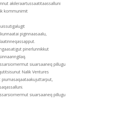
nnut akileraartussaatitaassalluni
fik kommunimit
uissutigalugit
kkunnaatai piginnaasaalu,
laatinneqassapput.
ngaasatigut pinerlunnikkut
sinnaanngilaq.
issarsiornermut siuarsaaneq pillugu
utitsisunut Nalik Ventures
at piumasaqaataakujuttarput,
saqassalluni.
issarsiornermut siuarsaaneq pillugu