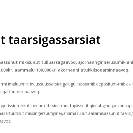
t
taarsigassarsiat
isaassunut mikisunut tulluarsagaavoq, ajornannginnerusumik an
0.000kr. aammalu 100.000kr. akornanni atukkiisoqarsinnaavoq.
nermi imaluunniit inuussutissarsiutigalugu inissiamik depositum-mik akil
teqartoqarsinnaavoq.
qutissiornikkut ineriartortitsinermut tapiissutit qinnutigineqarsinnaap
gaasartuutinut missingersuutigineqarsimasunut aallarnisaasunut taarsi
naavoq.