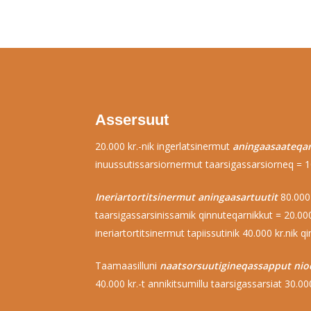
Assersuut
20.000 kr.-nik ingerlatsinermut
aningaasaateqa
inuussutissarsiornermut taarsigassarsiorneq = 10.
Ineriartortitsinermut aningaasartuutit
80.000 
taarsigassarsinissamik qinnuteqarnikkut = 20.000
ineriartortitsinermut tapiissutinik 40.000 kr.nik 
Taamaasilluni
naatsorsuutigineqassapput nio
40.000 kr.-t annikitsumillu taarsigassarsiat 30.000