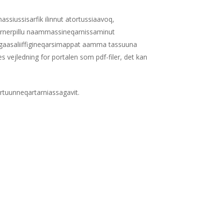
assiussisarfik ilinnut atortussiaavoq,
qarnerpillu naammassineqarnissaminut
ningaasaliiffigineqarsimappat aamma tassuuna
es vejledning for portalen som pdf-filer, det kan
artuunneqartarniassagavit.