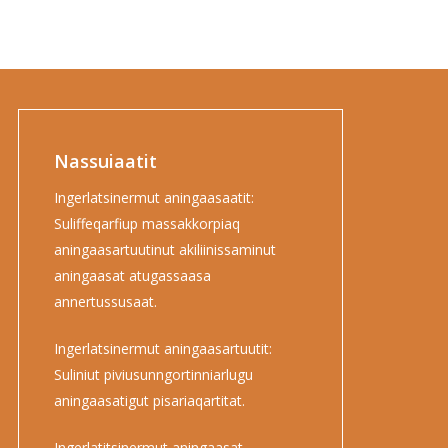
Nassuiaatit
Ingerlatsinermut aningaasaatit:
Suliffeqarfiup massakkorpiaq
aningaasartuutinut akiliinissaminut
aningaasat atugassaasa
annertussusaat.
Ingerlatsinermut aningaasartuutit:
Suliniut piviusunngortinniarlugu
aningaasatigut pisariaqartitat.
Ingerlatitsinermut aningaasat