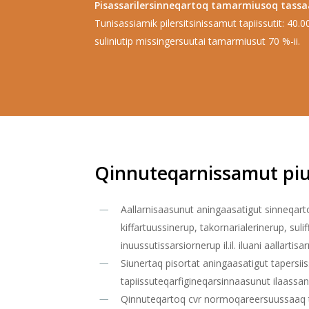
Pisassarilersinneqartoq tamarmiusoq tassa
Tunisassiamik pilersitsinissamut tapiissutit: 40.000
suliniutip missingersuutai tamarmiusut 70 %-ii.
Qinnuteqarnissamut pi
Aallarnisaasunut aningaasatigut sinneqarto
kiffartuussinerup, takornarialerinerup, sul
inuussutissarsiornerup il.il. iluani aallartisar
Siunertaq pisortat aningaasatigut tapersii
tapiissuteqarfigineqarsinnaasunut ilaassan
Qinnuteqartoq cvr normoqareersuussaaq ta