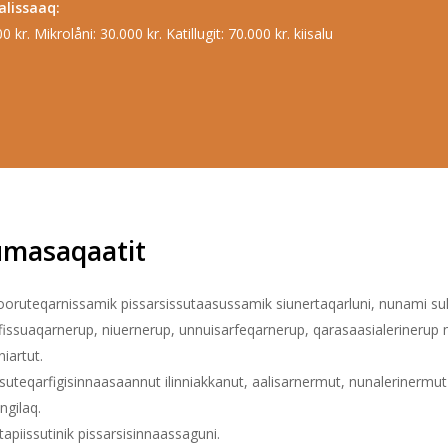
alissaaq:
 kr. Mikrolåni: 30.000 kr. Katillugit: 70.000 kr. kiisalu
umasaqaatit
oruteqarnissamik pissarsissutaasussamik siunertaqarluni, nunami sulif
iffissuaqarnerup, niuernerup, unnuisarfeqarnerup, qarasaasialerinerup mi
niartut.
ssuteqarfigisinnaasaannut ilinniakkanut, aalisarnermut, nunalerinermut
ngilaq.
piissutinik pissarsisinnaassaguni.