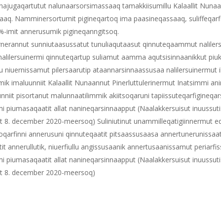
nni najugaqartutut nalunaarsorsimassaaq tamakkiisumillu Kalaallit Nunaa
saaq. Namminersortumit pigineqartoq ima paasineqassaaq, suliffeqar
 %-imit annerusumik pigineqanngitsoq.
qarnerannut sunniutaasussatut tunuliaqutaasut qinnuteqaammut nalilers
t nalilersuinermi qinnuteqartup suliamut aamma aqutsisinnaanikkut piu
niuernissamut pilersaarutip ataannarsinnaassusaa nalilersuinermut i
ik imaluunniit Kalaallit Nunaannut Pinerluttulerinermut Inatsimmi ani
niit pisortanut malunnaatilimmik akiitsoqaruni tapiissuteqarfigineqar
mmi piumasaqaatit allat nanineqarsinnaapput (Naalakkersuisut inuussut
aat 8. december 2020-meersoq) Suliniutinut unammilleqatigiinnermut eq
loqarfinni annerusuni qinnuteqaatit pitsaassusaasa annertunerunissa
 annerullutik, niuerfiullu angissusaanik annertusaanissamut periarfis
mmi piumasaqaatit allat nanineqarsinnaapput (Naalakkersuisut inuussut
taat 8. december 2020-meersoq)