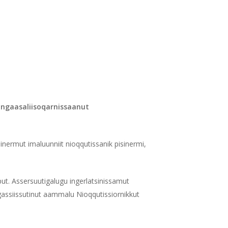
ingaasaliisoqarnissaanut
iinermut imaluunniit nioqqutissanik pisinermi,
put. Assersuutigalugu ingerlatsinissamut
gassiissutinut aammalu Nioqqutissiornikkut